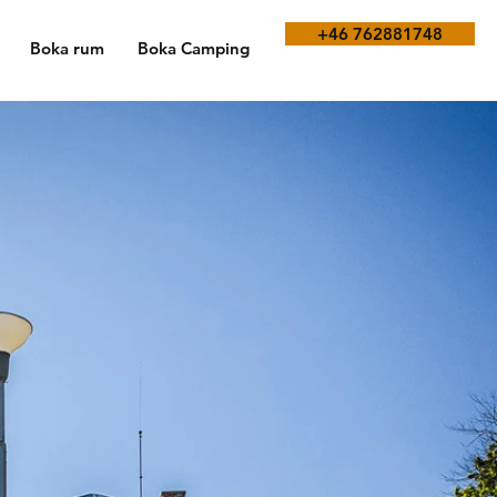
+46 762881748
Boka rum
Boka Camping