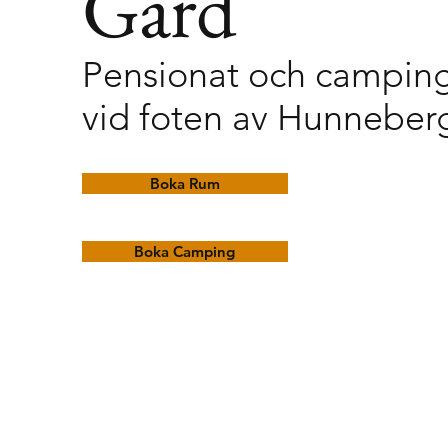
Gård
Pensionat och campin
vid foten av Hunneber
Boka Rum
Boka Camping