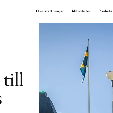
Övernattningar
Aktiviteter
Prislista
ill
s