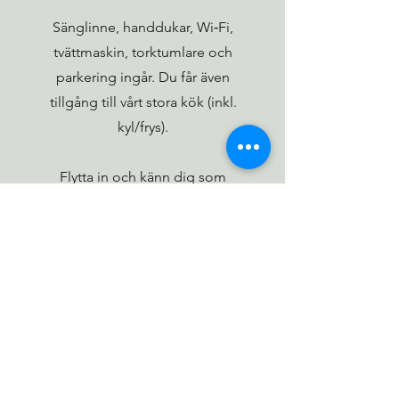
Sänglinne, handdukar, Wi‑Fi,
tvättmaskin, torktumlare och
parkering ingår. Du får även
tillgång till vårt stora kök (inkl.
kyl/frys).
Flytta in och känn dig som
hemma – enkelt och bekvämt.
Mejla oss gärna för förfrågan!
Kontakt
KONTAKT